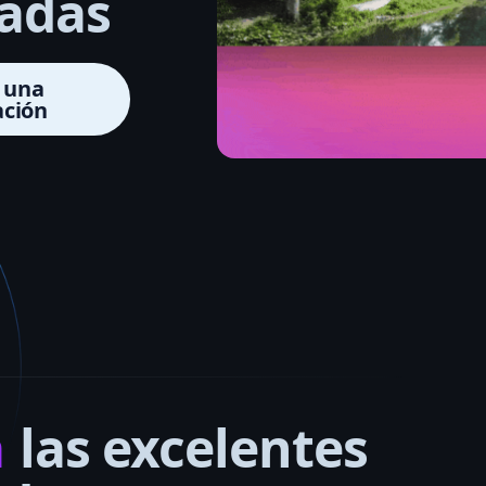
madas
 una
ción
a
las excelentes