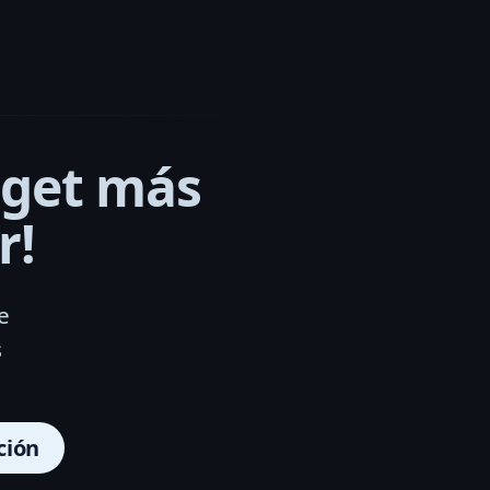
dget más
r!
e
s
ción