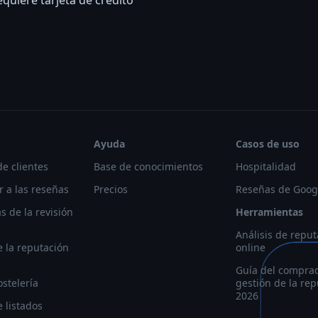
equiere tarjeta de crédito
Ayuda
Casos de uso
de clientes
Base de conocimientos
Hospitalidad
 a las reseñas
Precios
Reseñas de Goog
s de la revisión
Herramientas
Análisis de reput
e la reputación
online
Guía del compra
ostelería
gestión de la re
2026
 listados