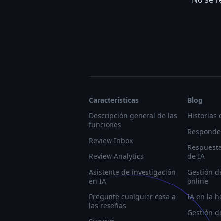
No se r
Características
Blog
Descripción general de las
Historias 
funciones
Responder
Review Inbox
Respuesta
Review Analytics
de IA
Asistente de investigación
Gestión d
en IA
online
Pregunte cualquier cosa a
IA en la h
las reseñas
Gestión de