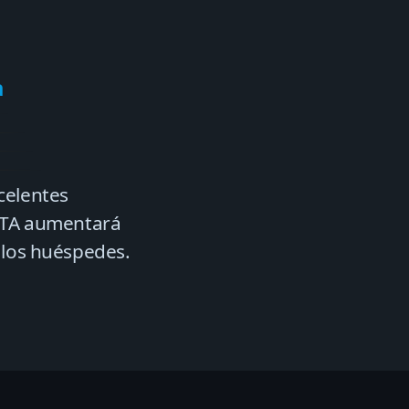
a
celentes
 OTA aumentará
 los huéspedes.