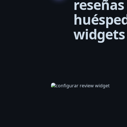
reseñas
huésped
widgets