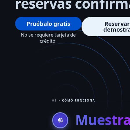
reservas confir
Pruébalo gratis
Reservar
demostra
No se requiere tarjeta de
crédito
01
· CÓMO FUNCIONA
Muestr