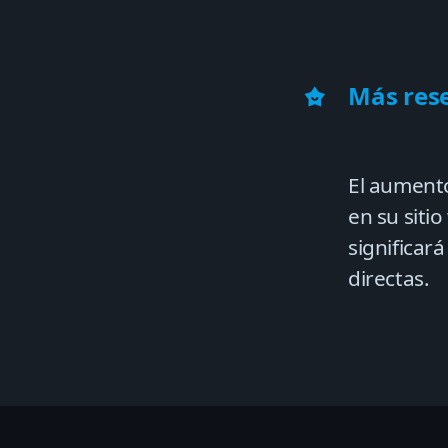
Más rese
El aument
en su siti
significar
directas.