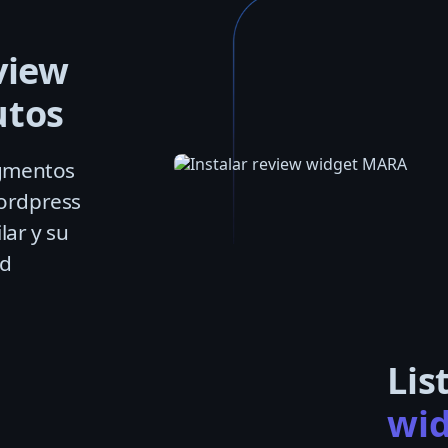
view
utos
agmentos
ordpress
lar y su
ed
Lis
wid