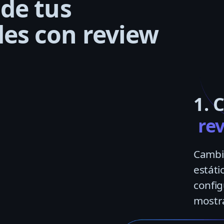
 de tus
es con review
1. 
re
Cambie
estátic
config
mostra