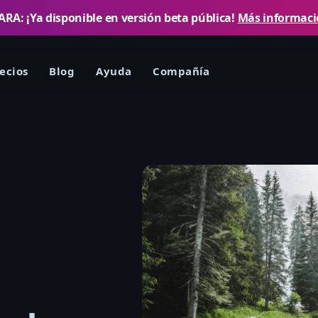
RA: ¡Ya disponible en versión beta pública!
Más informac
ecios
Blog
Ayuda
Compañía