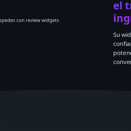
el 
ing
Su wid
confi
potenc
conver