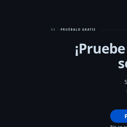
03
· PRUÉBALO GRATIS
¡Pruebe
s