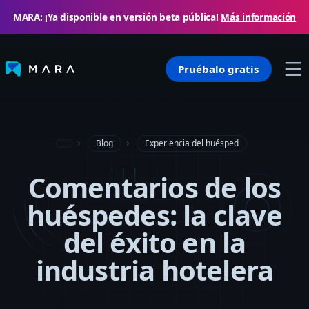
MARA: ¡Ya disponible en versión beta pública!
Más información
Pruébalo gratis
Blog
Experiencia del huésped
Comentarios de los
huéspedes: la clave
del éxito en la
industria hotelera