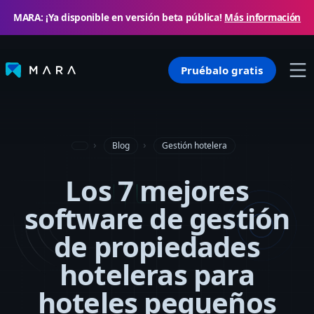
MARA: ¡Ya disponible en versión beta pública!
Más información
Pruébalo gratis
Blog
Gestión hotelera
Los 7 mejores
software de gestión
de propiedades
hoteleras para
hoteles pequeños