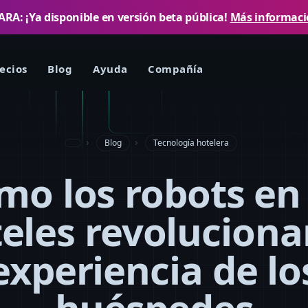
RA: ¡Ya disponible en versión beta pública!
Más informac
ecios
Blog
Ayuda
Compañía
Blog
Tecnología hotelera
mo los robots en 
eles revoluciona
experiencia de lo