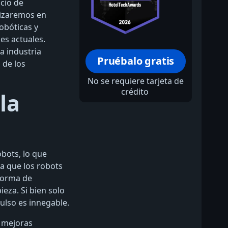
icio de
alizaremos en
obóticas y
es actuales.
a industria
Pruébalo gratis
 de los
No se requiere tarjeta de
crédito
la
obots, lo que
da que los robots
 forma de
ieza. Si bien solo
ulso es innegable.
s mejoras