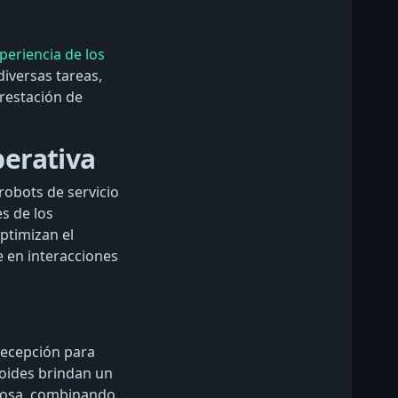
periencia de los
diversas tareas,
prestación de
perativa
robots de servicio
s de los
ptimizan el
e en interacciones
 recepción para
noides brindan un
edosa, combinando