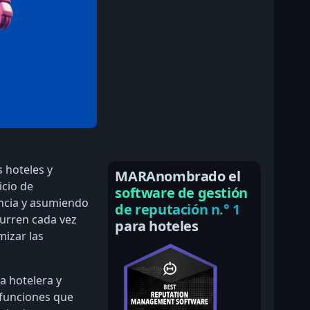
 hoteles y
MARAnombrado el
icio de
software de gestión
iencia y asumiendo
de reputación n.° 1
curren cada vez
para hoteles
mizar las
a hotelera y
 funciones que