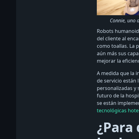
Connie, uno d
Robots humanoides
del cliente al enc
como toallas. La p
aún más sus capac
mejorar la eficien
A medida que la i
de servicio están
personalizadas y
futuro de la hosp
se están implemen
tecnológicas hotel
¿Para 