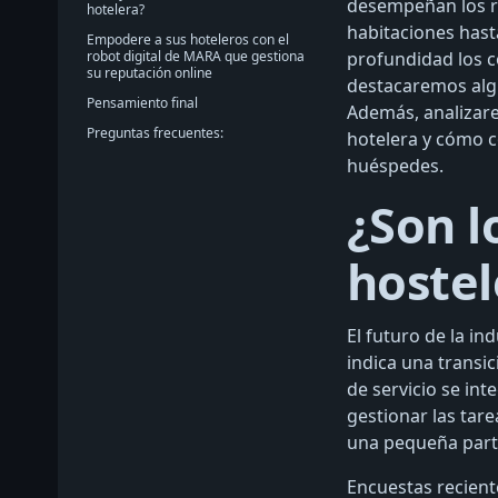
desempeñan los rob
hotelera?
habitaciones hasta
Empodere a sus hoteleros con el
robot digital de MARA que gestiona
profundidad los c
su reputación online
destacaremos algu
Pensamiento final
Además, analizare
Preguntas frecuentes:
hotelera y cómo co
huéspedes.
¿Son l
hostel
El futuro de la in
indica una transi
de servicio se in
gestionar las tare
una pequeña parte 
Encuestas recient