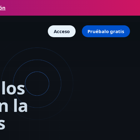
ión
Acceso
Pruébalo gratis
los
n la
s