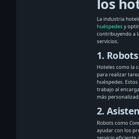
los ho
La industria hote
huéspedes
y optim
contribuyendo a la
servicios.
1. Robots
Hoteles como la c
para realizar tare
huéspedes. Estos 
trabajo al encarga
más personalizad
2. Asiste
Robots como
Con
ayudar con los pr
servicio eficient