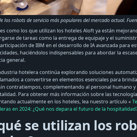
e los robots de servicio más populares del mercado actual. Fuen
 como los que utilizan los hoteles Aloft ya están mejorand
argarse de tareas como la entrega de equipaje y el suministr
articipación de IBM en el desarrollo de IA avanzada para es
idades, haciéndolos indispensables para abordar la escase
cia general.
ndustria hotelera continúa explorando soluciones automati
 llamados a convertirse en elementos esenciales para brinda
 sin contratiempos, complementando al personal humano y 
italidad. Para obtener más información sobre las tecnolog
tando actualmente en los hoteles, lea nuestro artículo «
T
eras en 2024: ¿Qué nos depara el futuro de la hospitalidad?
qué se utilizan los ro