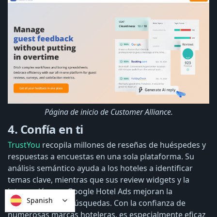
Página de inicio de Customer Alliance.
4. Confía en ti
TrustYou
recopila millones de reseñas de huéspedes y
respuestas a encuestas en una sola plataforma. Su
análisis semántico ayuda a los hoteles a identificar
temas clave, mientras que sus review widgets y la
integración con Google Hotel Ads mejoran la
Spanish
visibilidad en las búsquedas. Con la confianza de
numerosas marcas hoteleras, es especialmente eficaz